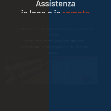
in loco e in
remoto
I nostri tecnici forniscono assistenza sia in loco sia da
remoto.
I primi grazie a mezzi di trasporto attrezzati,
i secondi grazie ad un programma di telegestione
impianti.