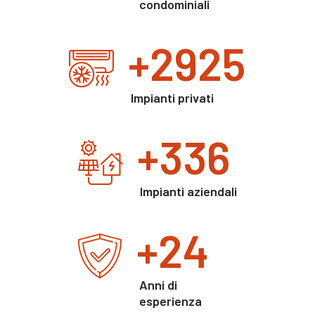
condominiali
+
3000
Impianti privati
+
350
Impianti aziendali
+
25
Anni di
esperienza