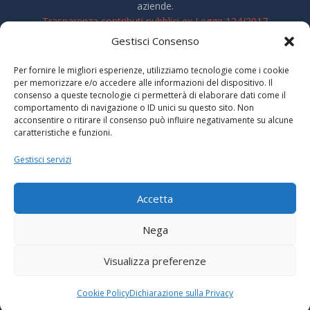
aziende.
Trasparenza contributi pubblici ex Legge 124/2017
Gestisci Consenso
Per fornire le migliori esperienze, utilizziamo tecnologie come i cookie
per memorizzare e/o accedere alle informazioni del dispositivo. Il
consenso a queste tecnologie ci permetterà di elaborare dati come il
comportamento di navigazione o ID unici su questo sito. Non
acconsentire o ritirare il consenso può influire negativamente su alcune
Tel:
caratteristiche e funzioni.
+39 0521 861295
Gestisci servizi
Accetta
Nega
Sede:
Visualizza preferenze
Via Don Giovanni Corchia, 6
Langhirano (PR)
Cookie Policy
Dichiarazione sulla Privacy