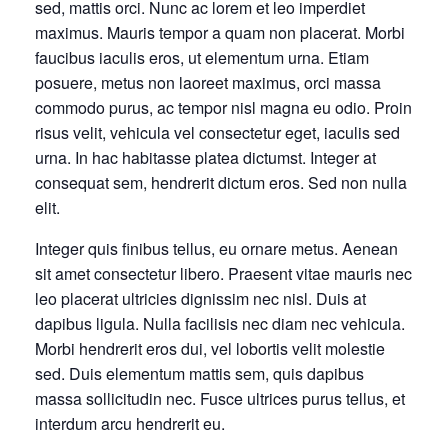
sed, mattis orci. Nunc ac lorem et leo imperdiet
maximus. Mauris tempor a quam non placerat. Morbi
faucibus iaculis eros, ut elementum urna. Etiam
posuere, metus non laoreet maximus, orci massa
commodo purus, ac tempor nisl magna eu odio. Proin
risus velit, vehicula vel consectetur eget, iaculis sed
urna. In hac habitasse platea dictumst. Integer at
consequat sem, hendrerit dictum eros. Sed non nulla
elit.
Integer quis finibus tellus, eu ornare metus. Aenean
sit amet consectetur libero. Praesent vitae mauris nec
leo placerat ultricies dignissim nec nisl. Duis at
dapibus ligula. Nulla facilisis nec diam nec vehicula.
Morbi hendrerit eros dui, vel lobortis velit molestie
sed. Duis elementum mattis sem, quis dapibus
massa sollicitudin nec. Fusce ultrices purus tellus, et
interdum arcu hendrerit eu.