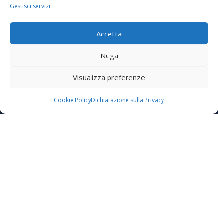
Sede:
Gestisci servizi
Via Don Giovanni Corchia, 6
Langhirano (PR)
Accetta
Nega
Visualizza preferenze
Email:
Cookie Policy
Dichiarazione sulla Privacy
assistenza@deltaclimasas.it
amministrazione@deltaclimasas.it
Orari di apertura:
Lun-Ven:
08:30/12:30 - 14:30/18:00