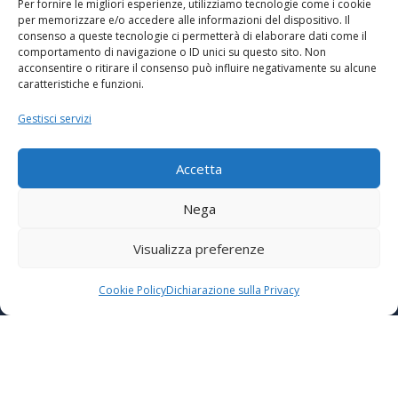
Per fornire le migliori esperienze, utilizziamo tecnologie come i cookie
per memorizzare e/o accedere alle informazioni del dispositivo. Il
consenso a queste tecnologie ci permetterà di elaborare dati come il
comportamento di navigazione o ID unici su questo sito. Non
acconsentire o ritirare il consenso può influire negativamente su alcune
caratteristiche e funzioni.
Tel:
Gestisci servizi
+39 0521 861295
Accetta
Nega
Sede:
Visualizza preferenze
Via Don Giovanni Corchia, 6
Cookie Policy
Dichiarazione sulla Privacy
Langhirano (PR)