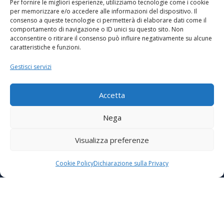
Per fornire le migliori esperienze, utilizziamo tecnologie come i cookie
per memorizzare e/o accedere alle informazioni del dispositivo. Il
consenso a queste tecnologie ci permetterà di elaborare dati come il
comportamento di navigazione o ID unici su questo sito. Non
acconsentire o ritirare il consenso può influire negativamente su alcune
caratteristiche e funzioni.
Tel:
Gestisci servizi
+39 0521 861295
Accetta
Nega
Sede:
Visualizza preferenze
Via Don Giovanni Corchia, 6
Cookie Policy
Dichiarazione sulla Privacy
Langhirano (PR)