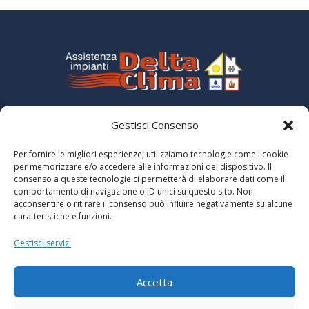
e
Tempestività, competenza e affidabilità al servizio di privati e
Gestisci Consenso
aziende.
Trasparenza contributi pubblici ex Legge 124/2017
Per fornire le migliori esperienze, utilizziamo tecnologie come i cookie
per memorizzare e/o accedere alle informazioni del dispositivo. Il
consenso a queste tecnologie ci permetterà di elaborare dati come il
comportamento di navigazione o ID unici su questo sito. Non
acconsentire o ritirare il consenso può influire negativamente su alcune
caratteristiche e funzioni.
Gestisci servizi
Tel:
Accetta
+39 0521 861295